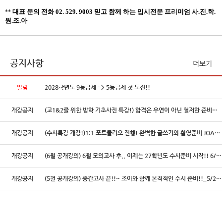
대표 문의 전화 02. 529. 9003 믿고 함께 하는 입시전문 프리미엄 사.진.학.
**
원.조.아
공지사항
더보기
알림
2028학년도 9등급제 - > 5등급제 첫 도전!!
개강공지
(고1&2를 위한 방학 기초사진 특강!) 합격은 우연이 아닌 철저한 준비의 결과입니다!
개강공지
(수시특강 개강!)1:1 포트폴리오 진행! 완벽한 글쓰기와 촬영준비 JOA! 7/4(토) 3시!
개강공지
(6월 공개강의) 6월 모의고사 후.. 이제는 27학년도 수시준비 시작!! 6/6(토) 12시!
개강공지
(5월 공개강의) 중간고사 끝!!~ 조아와 함께 본격적인 수시 준비!!_5/2(토) 1시