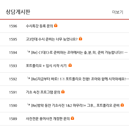
상담게시판
더보기
1596
수시특강 등록 문의
1595
고3인데 수시 준비는 너무 늦었나요?
1594
[Re] <1대1>로 준비하는 조아에서는 충.분.히. 준비 가능합니다!! 조아와 함께 도전하세요!
1593
포트폴리오 + 입시 시작 시기
1592
[Re]지금부터 바로! 1:1 포트폴리오 진행! 조아와 함께 시작하세요!!
1591
기초 속진 프로그램 문의
1590
[Re]방학 동안 기초사진 1&2 마무리!+ 그후.. 포트폴리오 준비
1589
사진전문 용어사전 개정판 문의