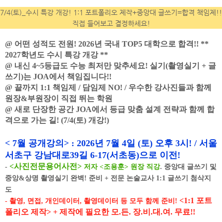
7/4(토)_수시 특강 개강! 1:1 포트폴리오 제작+중앙대 글쓰기=합격 책임제!!
직접 들어보고 결정하세요!
@ 어떤 성적도 전원! 2026년 국내 TOP5 대학으로 합격!! **
2027학년도 수시 특강 개강 **
@ 내신 4~5등급도 수능 최저만 맞추세요! 실기(촬영실기 + 글
쓰기)는 JOA에서 책임집니다!!
@ 끝까지 1:1 책임제 / 담임제 NO! / 우수한 강사진들과 함께
원장&부원장이 직접 뛰는 학원
@ 새로 단장한 공간 JOA에서 등급 맞춤 설계 전략과 함께 합
격으로 가는 길! (7/4(토) 개강!)
< 7월 공개강의> : 2026년 7월 4일 (토) 오후 3시! / 서울
서초구 강남대로39길 6-17(서초동)으로 이전!
<
사진전문용어사전
>
-
저자 <조용훈> 원장 직강
.
중앙대 글쓰기 및
중앙&상명 촬영실기 완벽
!
준비 + 전문 논술교사 1:1 글쓰기 첨삭지
도
<1:1 포트
- 촬영, 면접, 개인데이터, 촬영데이터 등 모두 함께 준비!
폴리오 제작> + 제작에 필요한 모.든. 장.비.대.여. 무료!!