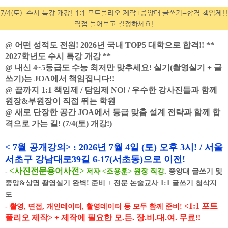
7/4(토)_수시 특강 개강! 1:1 포트폴리오 제작+중앙대 글쓰기=합격 책임제!!
직접 들어보고 결정하세요!
@ 어떤 성적도 전원! 2026년 국내 TOP5 대학으로 합격!! **
2027학년도 수시 특강 개강 **
@ 내신 4~5등급도 수능 최저만 맞추세요! 실기(촬영실기 + 글
쓰기)는 JOA에서 책임집니다!!
@ 끝까지 1:1 책임제 / 담임제 NO! / 우수한 강사진들과 함께
원장&부원장이 직접 뛰는 학원
@ 새로 단장한 공간 JOA에서 등급 맞춤 설계 전략과 함께 합
격으로 가는 길! (7/4(토) 개강!)
< 7월 공개강의> : 2026년 7월 4일 (토) 오후 3시! / 서울
서초구 강남대로39길 6-17(서초동)으로 이전!
<
사진전문용어사전
>
-
저자 <조용훈> 원장 직강
.
중앙대 글쓰기 및
중앙&상명 촬영실기 완벽
!
준비 + 전문 논술교사 1:1 글쓰기 첨삭지
도
<1:1 포트
- 촬영, 면접, 개인데이터, 촬영데이터 등 모두 함께 준비!
폴리오 제작> + 제작에 필요한 모.든. 장.비.대.여. 무료!!