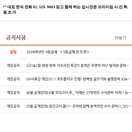
대표 문의 전화 02. 529. 9003 믿고 함께 하는 입시전문 프리미엄 사.진.학.
**
원.조.아
공지사항
더보기
알림
2028학년도 9등급제 - > 5등급제 첫 도전!!
개강공지
(고1&2를 위한 방학 기초사진 특강!) 합격은 우연이 아닌 철저한 준비의 결과입니다!
개강공지
(수시특강 개강!)1:1 포트폴리오 진행! 완벽한 글쓰기와 촬영준비 JOA! 7/4(토) 3시!
개강공지
(6월 공개강의) 6월 모의고사 후.. 이제는 27학년도 수시준비 시작!! 6/6(토) 12시!
개강공지
(5월 공개강의) 중간고사 끝!!~ 조아와 함께 본격적인 수시 준비!!_5/2(토) 1시