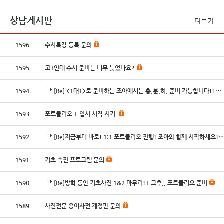
상담게시판
더보기
1596
수시특강 등록 문의
1595
고3인데 수시 준비는 너무 늦었나요?
1594
[Re] <1대1>로 준비하는 조아에서는 충.분.히. 준비 가능합니다!! 조아와 함께 도전하세요!
1593
포트폴리오 + 입시 시작 시기
1592
[Re]지금부터 바로! 1:1 포트폴리오 진행! 조아와 함께 시작하세요!!
1591
기초 속진 프로그램 문의
1590
[Re]방학 동안 기초사진 1&2 마무리!+ 그후.. 포트폴리오 준비
1589
사진전문 용어사전 개정판 문의