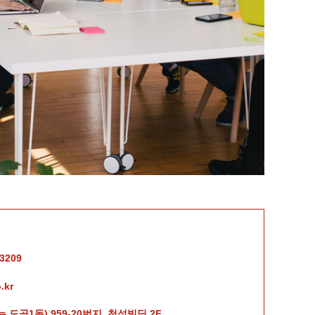
3209
.kr
도곡1동) 959-20번지, 천성빌딩 2F